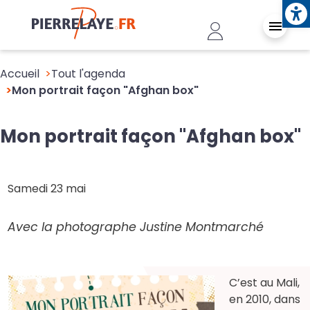
Ope
Aller au contenu principal
Header - Conn
Accueil
Tout l'agenda
Mon portrait façon "Afghan box"
Mon portrait façon "Afghan box"
Samedi 23 mai
Avec la photographe Justine Montmarché
C’est au Mali,
en 2010, dans