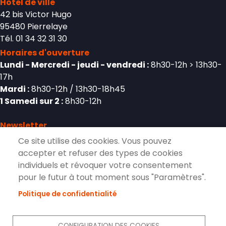
Hôtel de ville
42 bis Victor Hugo
95480 Pierrelaye
Tél. 01 34 32 31 30
Horaires d'ouverture
Lundi - Mercredi - jeudi - vendredi :
8h30-12h > 13h30-
17h
Mardi :
8h30-12h / 13h30-18h45
1 Samedi sur 2 :
8h30-12h
Newsletter
Ce site utilise des cookies. Vous pouvez
accepter et refuser des types de cookies
individuels et révoquer votre consentement
S'inscrire à la lettre d'information de
pour le futur à tout moment sous "Paramètres".
Pierrelaye
Politique de confidentialité
S'ABONNER
CONFIGURATION DES COOKIES