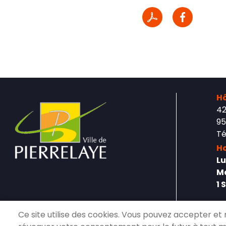
Hô
42
95
Té
Ho
Lu
Ma
1 
Ce site utilise des cookies. Vous pouvez accepter et 