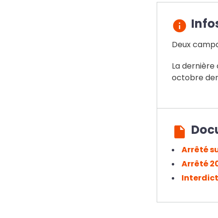
Info
Deux campag
La dernière
octobre der
Doc
Arrêté s
Arrêté 2
Interdic