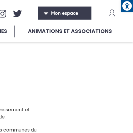
Ope
aux sociaux
Header
Mon espace
HES
ANIMATIONS ET ASSOCIATIONS
inissement et
de.
les communes du