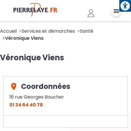
Ope
Aller au contenu principal
Header - Conn
Accueil
Services et démarches
Santé
Véronique Viens
Véronique Viens
Coordonnées
16 rue Georges Boucher
01 34 64 40 78