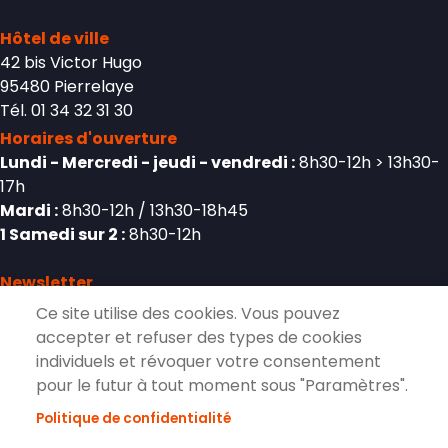
Hôtel de ville
42 bis Victor Hugo
95480 Pierrelaye
Tél. 01 34 32 31 30
Horaires d'ouverture
Lundi - Mercredi - jeudi - vendredi :
8h30-12h > 13h30-
17h
Mardi :
8h30-12h / 13h30-18h45
1 Samedi sur 2 :
8h30-12h
Newsletter
Ce site utilise des cookies. Vous pouvez
accepter et refuser des types de cookies
individuels et révoquer votre consentement
S'inscrire à la lettre d'information de
pour le futur à tout moment sous "Paramètres".
Pierrelaye
Politique de confidentialité
S'ABONNER