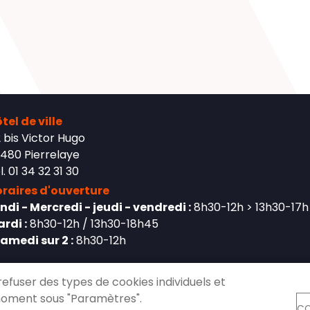
tel de ville
 bis Victor Hugo
480 Pierrelaye
l. 01 34 32 31 30
raires d'ouverture
ndi - Mercredi - jeudi - vendredi :
8h30-12h > 13h30-17h
rdi :
8h30-12h / 13h30-18h45
Samedi sur 2 :
8h30-12h
refuser des types de cookies individuels et
moment sous "Paramètres".
CO