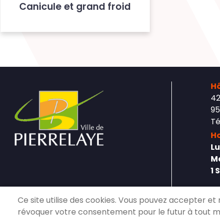
Canicule et grand froid
Hô
42
95
Té
Ho
Lu
Ma
1 
Ce site utilise des cookies. Vous pouvez accepter et 
révoquer votre consentement pour le futur à tout 