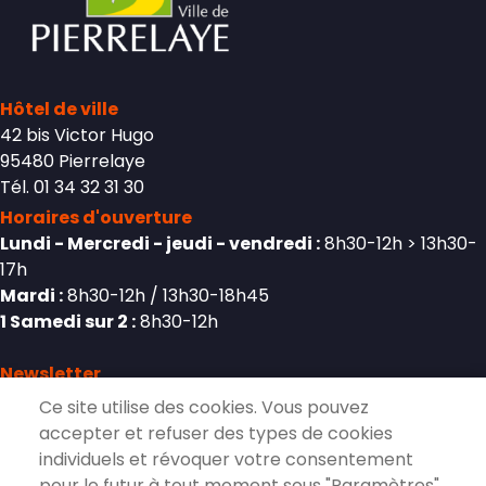
Hôtel de ville
42 bis Victor Hugo
95480 Pierrelaye
Tél. 01 34 32 31 30
Horaires d'ouverture
Lundi - Mercredi - jeudi - vendredi :
8h30-12h > 13h30-
17h
Mardi :
8h30-12h / 13h30-18h45
1 Samedi sur 2 :
8h30-12h
Newsletter
Ce site utilise des cookies. Vous pouvez
accepter et refuser des types de cookies
individuels et révoquer votre consentement
S'inscrire à la lettre d'information de
pour le futur à tout moment sous "Paramètres".