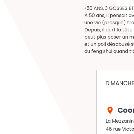
«50 ANS, 3 GOSSES ET
À 50 ans, il pensait 
une vie (presque) tr
Depuis, il dort la te
peut plus poser un mu
et un poil désabusé 
du feng shui quand t’
DIMANCHE 
Coo
La Mezzani
46 rue Vict