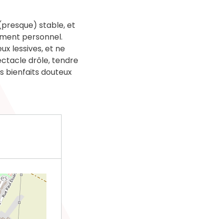
e (presque) stable, et
pement personnel.
ux lessives, et ne
ectacle drôle, tendre
es bienfaits douteux