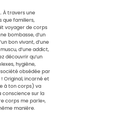
À travers une
s que familiers,
ait voyager de corps
’une bombasse, d’un
d’un bon vivant, d’une
a muscu, d’une addict,
lez découvrir qu’un
exes, hygiène,
société obsédée par
! Original, incarné et
le à ton corps) va
ta conscience sur la
tre corps me parle»,
 même manière.