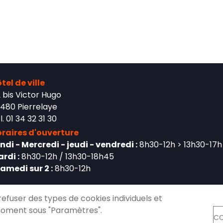
tel de ville
 bis Victor Hugo
480 Pierrelaye
l. 01 34 32 31 30
raires d'ouverture
ndi - Mercredi - jeudi - vendredi :
8h30-12h > 13h30-17h
rdi :
8h30-12h / 13h30-18h45
Samedi sur 2 :
8h30-12h
refuser des types de cookies individuels et
moment sous "Paramètres".
CO