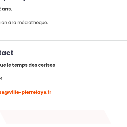
2 ans.
tion à la médiathèque.
tact
e le temps des cerises
18
e@ville-pierrelaye.fr