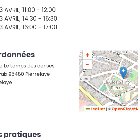
 AVRIL, 11:00
-
12:00
 AVRIL, 14:30
-
15:30
 AVRIL, 16:00
-
17:00
rdonnées
+
−
 Le temps des cerises
Paix 95480 Pierrelaye
elaye
|
©
Leaflet
OpenStreet
s pratiques