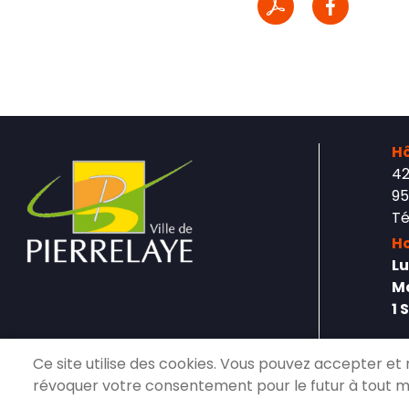
Hô
42
95
Té
Ho
Lu
Ma
1 
Ce site utilise des cookies. Vous pouvez accepter et 
révoquer votre consentement pour le futur à tout 