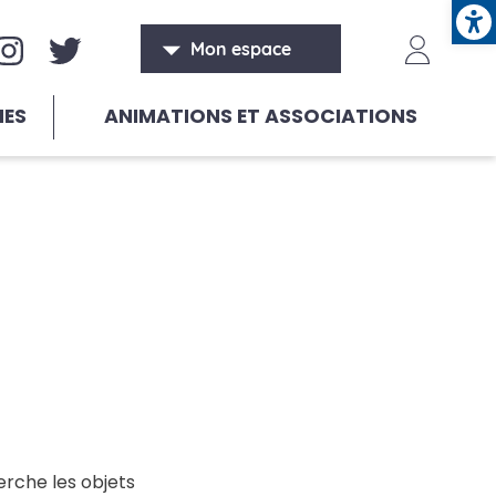
Ope
aux sociaux
Header
Mon espace
HES
ANIMATIONS ET ASSOCIATIONS
erche les objets