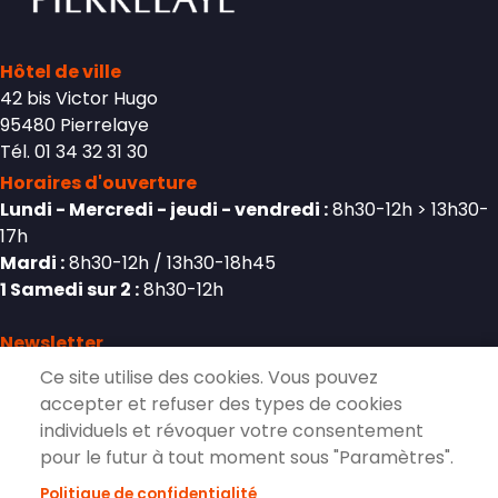
Hôtel de ville
42 bis Victor Hugo
95480 Pierrelaye
Tél. 01 34 32 31 30
Horaires d'ouverture
Lundi - Mercredi - jeudi - vendredi :
8h30-12h > 13h30-
17h
Mardi :
8h30-12h / 13h30-18h45
1 Samedi sur 2 :
8h30-12h
Newsletter
Ce site utilise des cookies. Vous pouvez
accepter et refuser des types de cookies
individuels et révoquer votre consentement
S'inscrire à la lettre d'information de
pour le futur à tout moment sous "Paramètres".
Pierrelaye
Politique de confidentialité