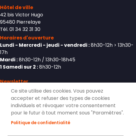
Hôtel de ville
42 bis Victor Hugo
95480 Pierrelaye
Tél. 01 34 32 31 30
Horaires d'ouverture
Lundi - Mercredi - jeudi - vendredi :
8h30-12h > 13h30-
17h
Mardi :
8h30-12h / 13h30-18h45
1 Samedi sur 2 :
8h30-12h
Newsletter
Ce site utilise des cookies. Vous pouvez
accepter et refuser des types de cookies
individuels et révoquer votre consentement
S'inscrire à la lettre d'information de
pour le futur à tout moment sous "Paramètres".
Pierrelaye
Politique de confidentialité
S'ABONNER