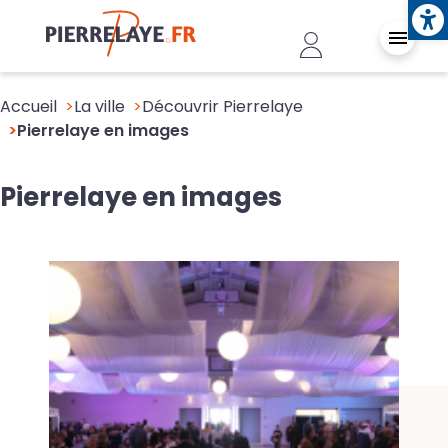
Ope
Aller au contenu principal
Header - Conn
Accueil
La ville
Découvrir Pierrelaye
Pierrelaye en images
Pierrelaye en images