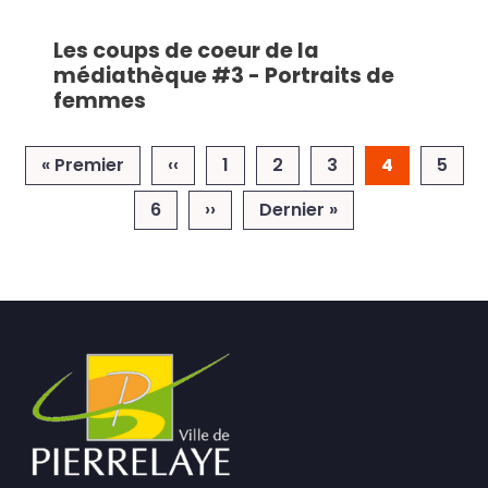
Les coups de coeur de la
médiathèque #3 - Portraits de
femmes
Pagination
Première page
Page précédente
« Premier
‹‹
1
2
3
4
5
Page suivante
Dernière page
6
››
Dernier »