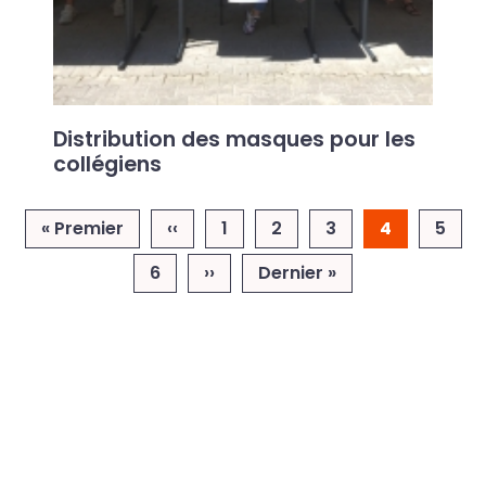
Distribution des masques pour les
collégiens
Pagination
Première page
Page précédente
« Premier
‹‹
1
2
3
4
5
Page suivante
Dernière page
6
››
Dernier »