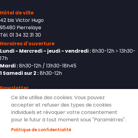
Hôtel de ville
42 bis Victor Hugo
95480 Pierrelaye
Tél. 01 34 32 31 30
Horaires d'ouverture
Lundi - Mercredi - jeudi - vendredi :
8h30-12h > 13h30-
17h
Mardi :
8h30-12h / 13h30-18h45
1 Samedi sur 2 :
8h30-12h
Newsletter
Ce site utilise des cookies. Vous pouvez
accepter et refuser des types de cookies
individuels et révoquer votre consentement
S'inscrire à la lettre d'information de
pour le futur à tout moment sous "Paramètres".
Pierrelaye
Politique de confidentialité
S'ABONNER