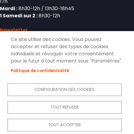
17h
Mardi :
8h30-12h / 13h30-18h45
1 Samedi sur 2 :
8h30-12h
Newsletter
Ce site utilise des cookies. Vous pouvez
accepter et refuser des types de cookies
individuels et révoquer votre consentement
S'inscrire à la lettre d'information de
pour le futur à tout moment sous "Paramètres".
Pierrelaye
Politique de confidentialité
S'ABONNER
CONFIGURATION DES COOKIES
Réseaux sociaux
TOUT REFUSER
Menu Pied de page
Accueil
Plan du site
Contact
Mentions légales
TOUT ACCEPTER
Données personnelles
Cookies
Accessibilité
S'identifier