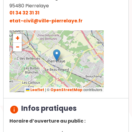
95480
Pierrelaye
01 34 32 31 31
etat-civil@ville-pierrelaye.fr
+
−
|
©
contributors
Leaflet
OpenStreetMap
Infos pratiques
Horaire d’ouverture au public :