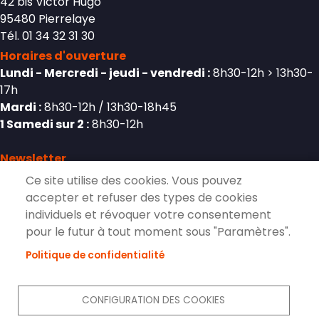
42 bis Victor Hugo
95480 Pierrelaye
Tél. 01 34 32 31 30
Horaires d'ouverture
Lundi - Mercredi - jeudi - vendredi :
8h30-12h > 13h30-
17h
Mardi :
8h30-12h / 13h30-18h45
1 Samedi sur 2 :
8h30-12h
Newsletter
Ce site utilise des cookies. Vous pouvez
accepter et refuser des types de cookies
individuels et révoquer votre consentement
S'inscrire à la lettre d'information de
pour le futur à tout moment sous "Paramètres".
Pierrelaye
Politique de confidentialité
S'ABONNER
CONFIGURATION DES COOKIES
Réseaux sociaux