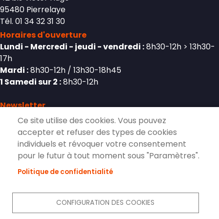
95480 Pierrelaye
Tél. 01 34 32 31 30
Horaires d'ouverture
Lundi - Mercredi - jeudi - vendredi :
8h30-12h > 13h30-
17h
Mardi :
8h30-12h / 13h30-18h45
1 Samedi sur 2 :
8h30-12h
Newsletter
Ce site utilise des cookies. Vous pouvez
accepter et refuser des types de cookies
individuels et révoquer votre consentement
S'inscrire à la lettre d'information de
pour le futur à tout moment sous "Paramètres".
Pierrelaye
Politique de confidentialité
S'ABONNER
CONFIGURATION DES COOKIES
Réseaux sociaux