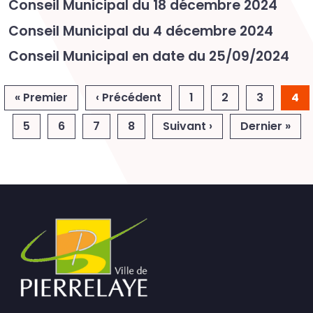
Conseil Municipal du 18 décembre 2024
Conseil Municipal du 4 décembre 2024
Conseil Municipal en date du 25/09/2024
Pagination
Première page
Page précédente
« Premier
‹ Précédent
1
2
3
4
Page suivante
Der
5
6
7
8
Suivant ›
Dernier »