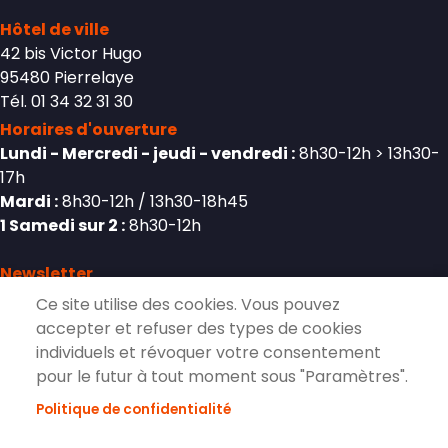
Hôtel de ville
42 bis Victor Hugo
95480 Pierrelaye
Tél. 01 34 32 31 30
Horaires d'ouverture
Lundi - Mercredi - jeudi - vendredi :
8h30-12h > 13h30-
17h
Mardi :
8h30-12h / 13h30-18h45
1 Samedi sur 2 :
8h30-12h
Newsletter
Ce site utilise des cookies. Vous pouvez
accepter et refuser des types de cookies
individuels et révoquer votre consentement
S'inscrire à la lettre d'information de
pour le futur à tout moment sous "Paramètres".
Pierrelaye
Politique de confidentialité
S'ABONNER