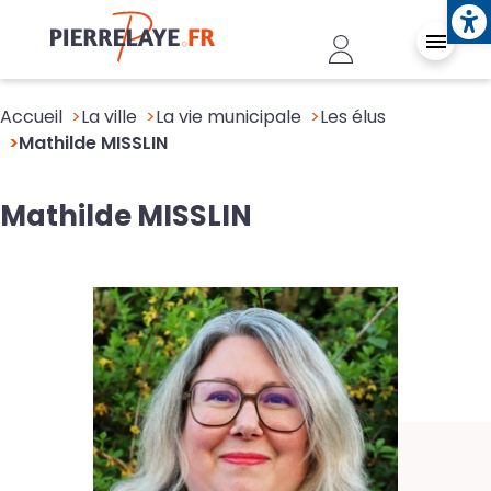
Ope
Aller au contenu principal
Header - Conn
Accueil
La ville
La vie municipale
Les élus
Mathilde MISSLIN
Mathilde MISSLIN