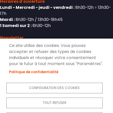
Horaires d'ouverture
Lundi - Mercredi - jeudi - vendredi :
8h30-12h > 13h30-
17h
Mardi :
8h30-12h / 13h30-18h45
1 Samedi sur 2 :
8h30-12h
Newsletter
Ce site utilise des cookies. Vous pouvez
accepter et refuser des types de cookies
individuels et révoquer votre consentement
S'inscrire à la lettre d'information de
pour le futur à tout moment sous "Paramètres".
Pierrelaye
Politique de confidentialité
S'ABONNER
CONFIGURATION DES COOKIES
Réseaux sociaux
TOUT REFUSER