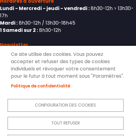
Horaires d'ouverture
Lundi - Mercredi - jeudi - vendredi :
8h30-12h > 13h30-
17h
Mardi :
8h30-12h / 13h30-18h45
1 Samedi sur 2 :
8h30-12h
Newsletter
Ce site utilise des cookies. Vous pouvez
accepter et refuser des types de cookies
individuels et révoquer votre consentement
S'inscrire à la lettre d'information de
pour le futur à tout moment sous "Paramètres".
Pierrelaye
Politique de confidentialité
S'ABONNER
CONFIGURATION DES COOKIES
Réseaux sociaux
TOUT REFUSER