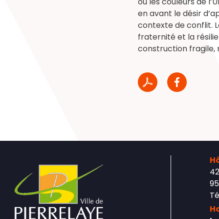
où les couleurs de l’
en avant le désir d’
contexte de conflit. 
fraternité et la résil
construction fragile,
Hô
42
95
Té
Ho