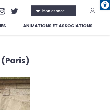
Ope
aux sociaux
Header
Mon espace
HES
ANIMATIONS ET ASSOCIATIONS
(Paris)