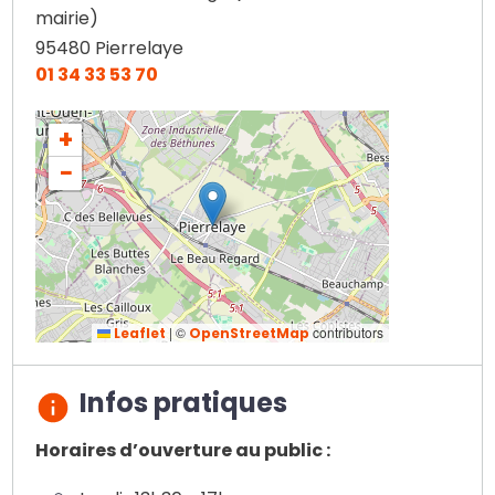
mairie)
95480
Pierrelaye
01 34 33 53 70
+
−
|
©
contributors
Leaflet
OpenStreetMap
Infos pratiques
Horaires d’ouverture au public :