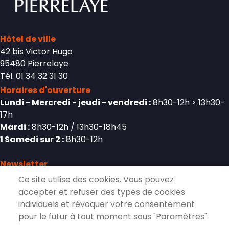
Hôtel de ville
42 bis Victor Hugo
95480 Pierrelaye
Tél. 01 34 32 31 30
Horaires d'ouverture
Lundi - Mercredi - jeudi - vendredi :
8h30-12h > 13h30-
17h
Mardi :
8h30-12h / 13h30-18h45
1 Samedi sur 2 :
8h30-12h
Newsletter
Ce site utilise des cookies. Vous pouvez
accepter et refuser des types de cookies
individuels et révoquer votre consentement
S'inscrire à la lettre d'information de
pour le futur à tout moment sous "Paramètres".
Pierrelaye