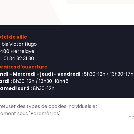
tel de ville
 bis Victor Hugo
480 Pierrelaye
l. 01 34 32 31 30
raires d'ouverture
ndi - Mercredi - jeudi - vendredi :
8h30-12h > 13h30-17h
rdi :
8h30-12h / 13h30-18h45
Samedi sur 2 :
8h30-12h
refuser des types de cookies individuels et
moment sous "Paramètres".
CO
ct
Mentions légales
Données personnelles
Cooki