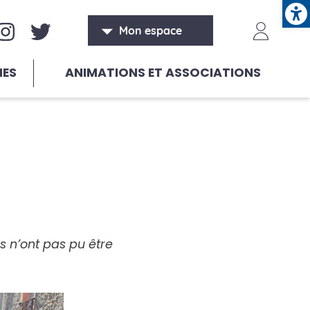
Ope
aux sociaux
Header
Mon espace
HES
ANIMATIONS ET ASSOCIATIONS
s n’ont pas pu être