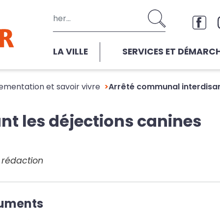
Aller au contenu principal
Rése
LA VILLE
SERVICES ET DÉMARC
ementation et savoir vivre
Arrêté communal interdisan
t les déjections canines
e rédaction
uments