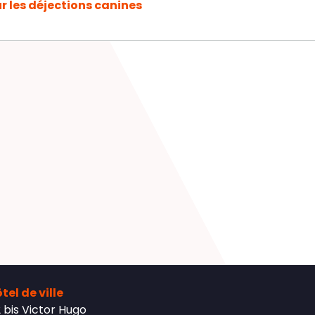
ur les déjections canines
tel de ville
 bis Victor Hugo