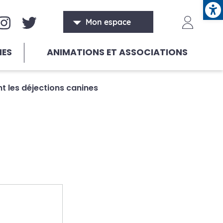
Ope
aux sociaux
Header
Mon espace
HES
ANIMATIONS ET ASSOCIATIONS
t les déjections canines