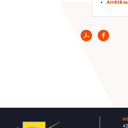
Arrêté s
Hô
42