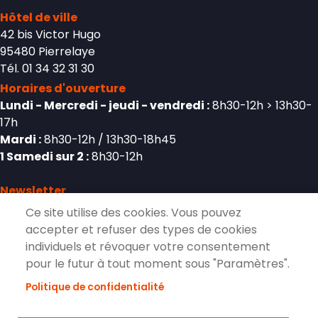
Hôtel de ville
42 bis Victor Hugo
95480 Pierrelaye
Tél. 01 34 32 31 30
Horaires d'ouverture
Lundi - Mercredi - jeudi - vendredi :
8h30-12h > 13h30-
17h
Mardi :
8h30-12h / 13h30-18h45
1 Samedi sur 2 :
8h30-12h
Newsletter
Ce site utilise des cookies. Vous pouvez
accepter et refuser des types de cookies
individuels et révoquer votre consentement
S'inscrire à la lettre d'information de
pour le futur à tout moment sous "Paramètres".
Pierrelaye
Politique de confidentialité
S'ABONNER