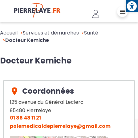
Ope
Aller au contenu principal
Header - Conn
Accueil
Services et démarches
Santé
Docteur Kemiche
Docteur Kemiche
Coordonnées
125 avenue du Général Leclerc
95480
Pierrelaye
01 86 48 11 21
polemedicaldepierrelaye@gmail.com