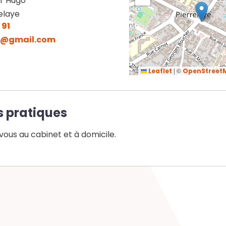
or Hugo
elaye
 91
ne@gmail.com
|
©
Leaflet
OpenStreet
s pratiques
vous au cabinet et à domicile.