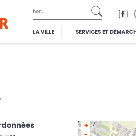
Aller au contenu principal
Rése
LA VILLE
SERVICES ET DÉMARC
e
rdonnées
+
−