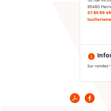
56 rue Vict
95480
Pierr
07 85 89 49
luufloria
Info
Sur rendez-