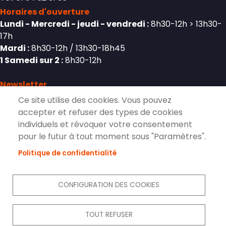
Horaires d'ouverture
Lundi - Mercredi - jeudi - vendredi :
8h30-12h > 13h30-
17h
Mardi :
8h30-12h / 13h30-18h45
1 Samedi sur 2 :
8h30-12h
Newsletter
Ce site utilise des cookies. Vous pouvez
accepter et refuser des types de cookies
individuels et révoquer votre consentement
S'inscrire à la lettre d'information de
pour le futur à tout moment sous "Paramètres".
Pierrelaye
Politique de confidentialité
S'ABONNER
CONFIGURATION DES COOKIES
Réseaux sociaux
TOUT REFUSER