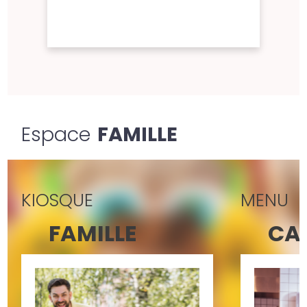
Espace
FAMILLE
KIOSQUE
MENU
FAMILLE
CA