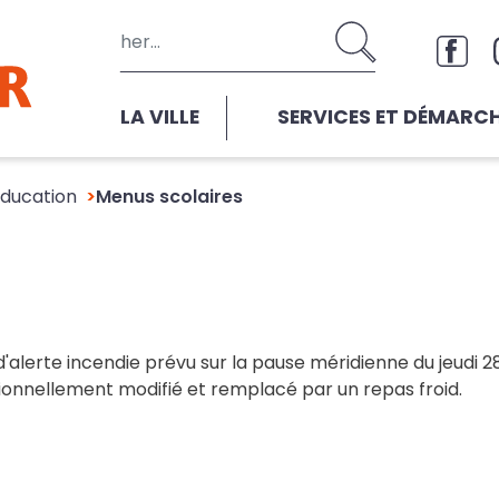
Aller au contenu principal
Rése
LA VILLE
SERVICES ET DÉMARC
éducation
Menus scolaires
d'alerte incendie prévu sur la pause méridienne du jeudi 28 
tionnellement modifié et remplacé par un repas froid.