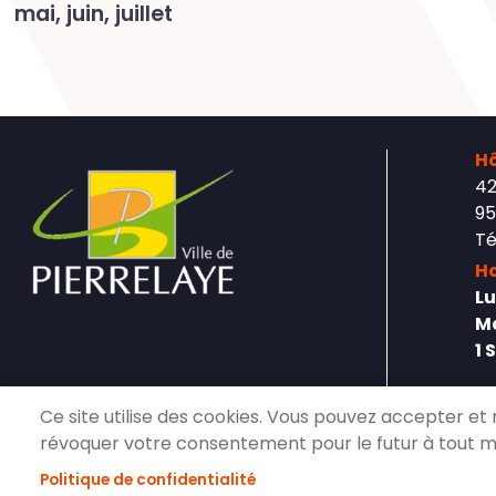
mai, juin, juillet
Hô
42
95
Té
Ho
Lu
Ma
1 
Ce site utilise des cookies. Vous pouvez accepter et 
révoquer votre consentement pour le futur à tout 
Politique de confidentialité