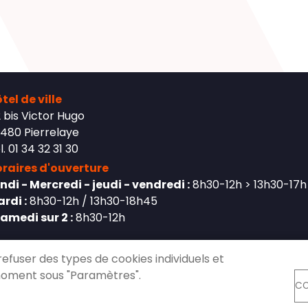
tel de ville
 bis Victor Hugo
480 Pierrelaye
l. 01 34 32 31 30
raires d'ouverture
ndi - Mercredi - jeudi - vendredi :
8h30-12h > 13h30-17h
rdi :
8h30-12h / 13h30-18h45
Samedi sur 2 :
8h30-12h
refuser des types de cookies individuels et
moment sous "Paramètres".
CO