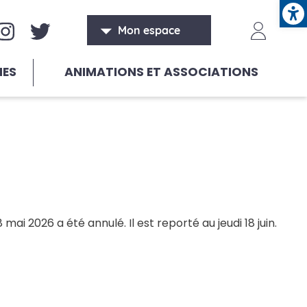
Ope
aux sociaux
Header
Mon espace
HES
ANIMATIONS ET ASSOCIATIONS
mai 2026 a été annulé. Il est reporté au jeudi 18 juin.