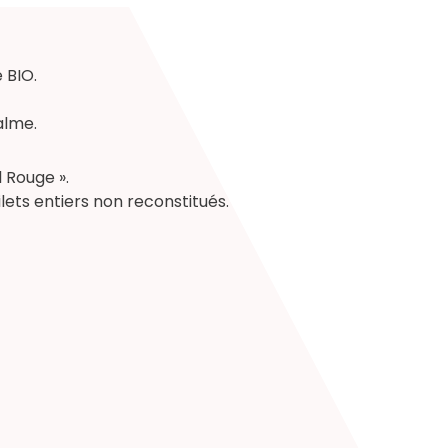
 BIO.
alme.
l Rouge ».
ets entiers non reconstitués.