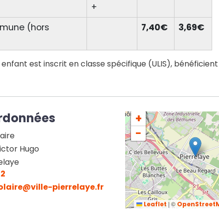
+
mmune (hors
7,40€
3,69€
 enfant est inscrit en classe spécifique (ULIS), bénéficien
rdonnées
+
−
aire
Victor Hugo
elaye
32
laire@ville-pierrelaye.fr
|
©
Leaflet
OpenStreet