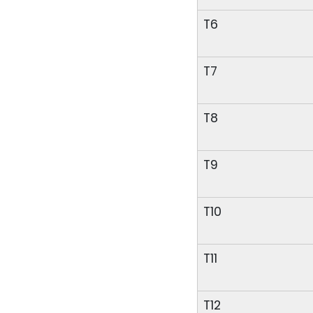
T6
T7
T8
T9
T10
T11
T12