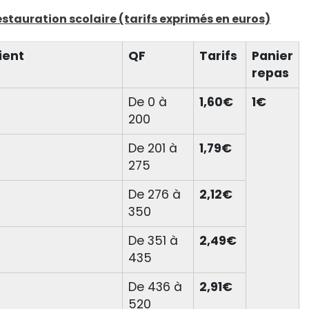
restauration scolaire (tarifs exprimés en euros)
ient
QF
Tarifs
Panier
repas
De 0 à
1,60€
1€
200
De 201 à
1,79€
275
De 276 à
2,12€
350
De 351 à
2,49€
435
De 436 à
2,91€
520