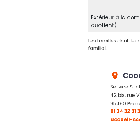
Extérieur à la co
quotient)
Les familles dont leur
familial.
Coo
Service Scol
42 bis, rue 
95480
Pierr
01 34 32 31 
accueil-sco