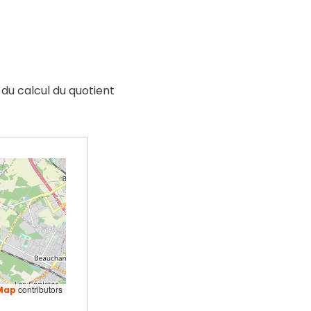
t du calcul du quotient
contributors
Map