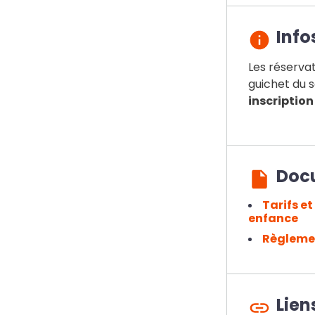
Info
Les réservati
guichet du s
inscription
Doc
Tarifs et
enfance
Règlemen
Lien