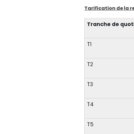
Tarification de la 
Tranche de quot
T1
T2
T3
T4
T5