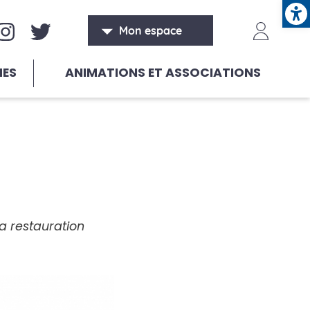
Ope
aux sociaux
Header
Mon espace
HES
ANIMATIONS ET ASSOCIATIONS
la restauration