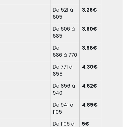
De 521 à
3,26€
605
De 606 à
3,60€
685
De
3,98€
686 à 770
De 771 à
4,30€
855
De 856 à
4,62€
940
De 941 à
4,85€
1105
De 1106 à
5€