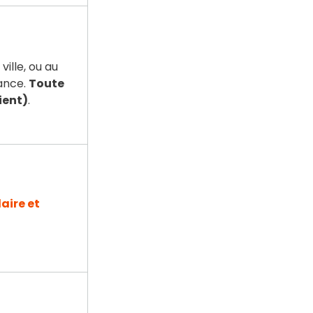
ville, ou au
vance.
Toute
ient)
.
aire et