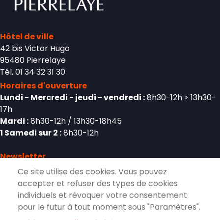
Hôtel de ville
42 bis Victor Hugo
95480 Pierrelaye
Tél. 01 34 32 31 30
Horaires d'ouverture
Lundi - Mercredi - jeudi - vendredi :
8h30-12h > 13h30-
17h
Mardi :
8h30-12h / 13h30-18h45
1 Samedi sur 2 :
8h30-12h
Newsletter
Ce site utilise des cookies. Vous pouvez
accepter et refuser des types de cookies
individuels et révoquer votre consentement
S'inscrire à la lettre d'information de
pour le futur à tout moment sous "Paramètres".
Pierrelaye