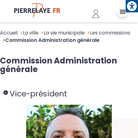
Ope
Aller au contenu principal
Header - Conn
Accueil
La ville
La vie municipale
Les commissions
Commission Administration générale
Commission Administration
générale
Vice-président